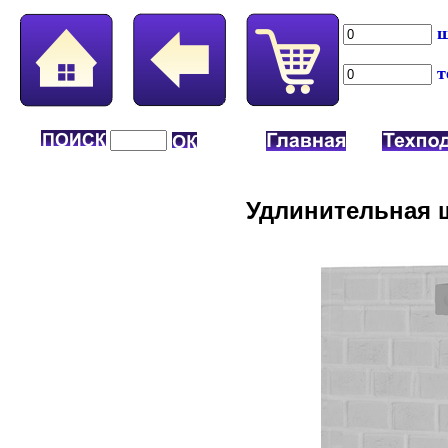
ш
т
Удлинительная ш